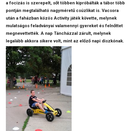
a focizás is szerepelt, sőt többen kipróbálták a tábor több
pontján megtalálható nagyméretű csúzlikat is. Vacsora
után a faházban közös Activity játék követte, melynek
mulatságos feladványai valamennyi gyereket és felnőttet
megnevettették. A nap Táncházzal zárult, melynek
legalább akkora sikere volt, mint az előző napi diszkónak.