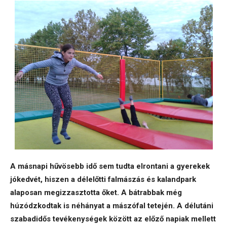
A másnapi hűvösebb idő sem tudta elrontani a gyerekek
jókedvét, hiszen a délelőtti falmászás és kalandpark
alaposan megizzasztotta őket. A bátrabbak még
húzódzkodtak is néhányat a mászófal tetején. A délutáni
szabadidős tevékenységek között az előző napiak mellett