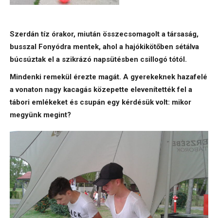
Szerdán tíz órakor, miután összecsomagolt a társaság,
busszal Fonyódra mentek, ahol a hajókikötőben sétálva
búcsúztak el a szikrázó napsütésben csillogó tótól.
Mindenki remekül érezte magát. A gyerekeknek hazafelé
a vonaton nagy kacagás közepette elevenítették fel a
tábori emlékeket és csupán egy kérdésük volt: mikor
megyünk megint?