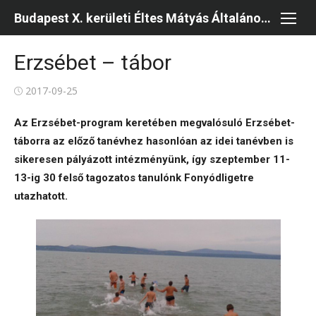
Skip
Budapest X. kerületi Éltes Mátyás Általános Iskola és Kollégium
to
content
Erzsébet – tábor
Posted
2017-09-25
on
Az Erzsébet-program keretében megvalósuló
Erzsébet-
táborra
az előző tanévhez hasonlóan az idei tanévben is
sikeresen pályázott intézményünk, így szeptember 11-
13-ig 30 felső tagozatos tanulónk
Fonyódligetre
utazhatott.