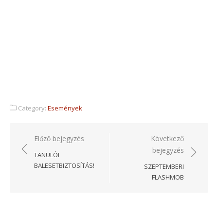
Category:
Események
Bejegyzés
Előző bejegyzés
Következő
bejegyzés
navigáció
TANULÓI
BALESETBIZTOSÍTÁS!
SZEPTEMBERI
FLASHMOB