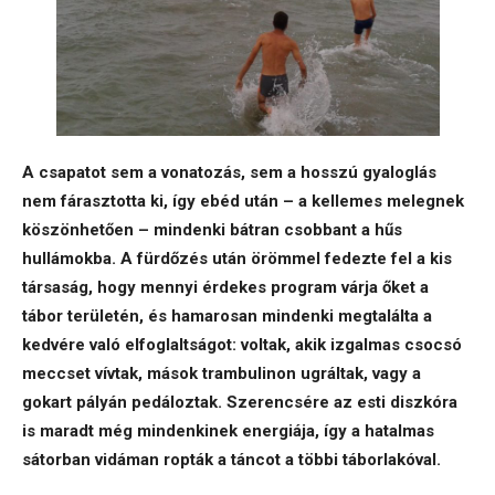
A csapatot sem a vonatozás, sem a hosszú gyaloglás
nem fárasztotta ki, így ebéd után – a kellemes melegnek
köszönhetően – mindenki bátran csobbant a hűs
hullámokba. A fürdőzés után örömmel fedezte fel a kis
társaság, hogy mennyi érdekes program várja őket a
tábor területén, és hamarosan mindenki megtalálta a
kedvére való elfoglaltságot: voltak, akik izgalmas csocsó
meccset vívtak, mások trambulinon ugráltak, vagy a
gokart pályán pedáloztak. Szerencsére az esti diszkóra
is maradt még mindenkinek energiája, így a hatalmas
sátorban vidáman ropták a táncot a többi táborlakóval.