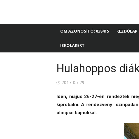
Skip
Budapest X. kerület
to
… egy újabb WordPress honlap…
content
Éltes Mátyás Által
OM AZONOSÍTÓ: 038415
KEZDŐLAP
Iskola és Kollégium
ISKOLAKERT
Hulahoppos diák
Posted
2017-05-29
on
Idén, május 26-27-én rendezték meg 
kipróbálni. A rendezvény színpadán 
olimpiai bajnokkal.