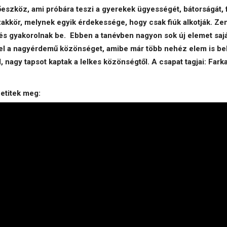
eszköz, ami próbára teszi a gyerekek ügyességét, bátorságát, fi
akkör, melynek egyik érdekessége, hogy csak fiúk alkotják. Z
és gyakorolnak be. Ebben a tanévben nagyon sok új elemet saját
 el a nagyérdemű közönséget, amibe már több nehéz elem is bek
, nagy tapsot kaptak a lelkes közönségtől. A csapat tagjai: Far
zhetitek meg: