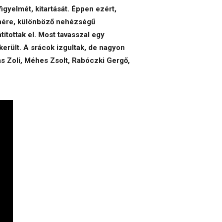
gyelmét, kitartását. Éppen ezért,
enére, különböző nehézségű
ítottak el. Most tavasszal egy
erült. A srácok izgultak, de nagyon
kas Zoli, Méhes Zsolt, Rabóczki Gergő,