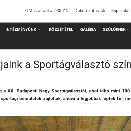
i
OM azonosító: 038415
Dokumentumok
Kapcsolat
ános
INTÉZMÉNYÜNK
KÖZZÉTÉTEL
GALÉRIA
SZÜLŐKNEK
jaink a Sportágválasztó sz
a XX. Budapesti Nagy Sportágválasztót, ahol több mint 100 s
sportági bemutatók zajlottak, ahová a legjobbak léptek fel, n