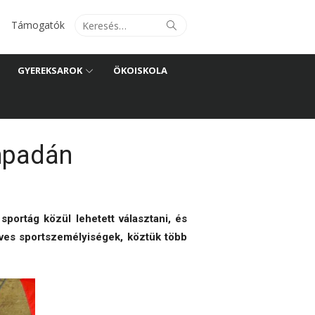
Search
Search
Támogatók
for:
GYEREKSAROK
ÖKOISKOLA
ínpadán
portág közül lehetett választani, és
eves sportszemélyiségek, köztük több