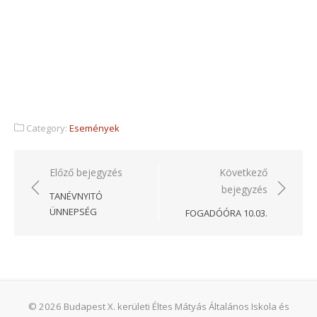
Category:
Események
Bejegyzés
Előző bejegyzés
Következő
bejegyzés
navigáció
TANÉVNYITÓ
ÜNNEPSÉG
FOGADÓÓRA 10.03.
© 2026 Budapest X. kerületi Éltes Mátyás Általános Iskola és