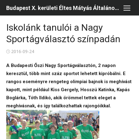
Skip
Budapest X. kerületi Éltes Mátyás Általános Iskola és Kollégium
to
content
Iskolánk tanulói a Nagy
Sportágválasztó színpadán
Posted
2016-09-24
on
A Budapesti Őszi Nagy Sportágválasztón, 2 napon
keresztül, több mint száz sportot lehetett kipróbálni. E
rangos eseményre rengeteg olimpiai bajnok is meghívást
kapott, mint például Kiss Gergely, Hosszú Katinka, Kapás
Boglárka, Tóth Ildikó, akik örömmel tettek eleget a
meghívásnak, és így találkozhattak rajongóikkal.