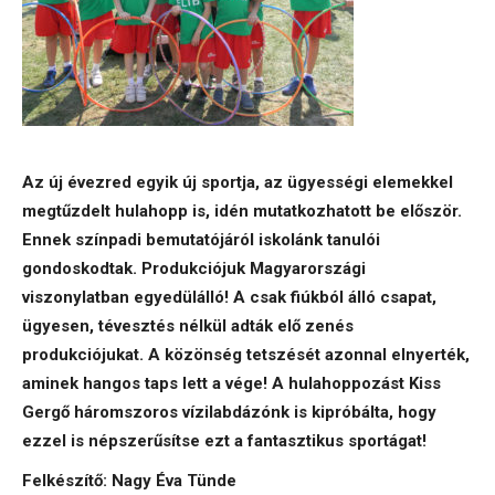
Az új évezred egyik új sportja, az ügyességi elemekkel
megtűzdelt hulahopp is, idén mutatkozhatott be először.
Ennek színpadi bemutatójáról iskolánk tanulói
gondoskodtak. Produkciójuk Magyarországi
viszonylatban egyedülálló! A csak fiúkból álló csapat,
ügyesen, tévesztés nélkül adták elő zenés
produkciójukat. A közönség tetszését azonnal elnyerték,
aminek hangos taps lett a vége! A hulahoppozást Kiss
Gergő háromszoros vízilabdázónk is kipróbálta, hogy
ezzel is népszerűsítse ezt a fantasztikus sportágat!
Felkészítő: Nagy Éva Tünde