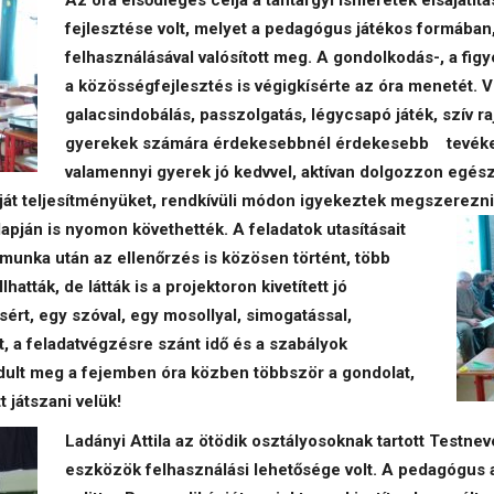
Az óra elsődleges célja a tantárgyi ismeretek elsaját
fejlesztése volt, melyet a pedagógus játékos formáb
felhasználásával valósított meg. A gondolkodás-, a fig
a közösségfejlesztés is végigkísérte az óra menetét. V
galacsindobálás, passzolgatás, légycsapó játék, szív ra
gyerekek számára érdekesebbnél érdekesebb tevéken
valamennyi gyerek jó kedvvel, aktívan dolgozzon egész i
ját teljesítményüket, rendkívüli módon igyekeztek megszerezni
lapján is nyomon követhették. A feladatok utasításait
munka után az ellenőrzés is közösen történt, több
atták, de látták is a projektoron kivetített jó
ért, egy szóval, egy mosollyal, simogatással,
 a feladatvégzésre szánt idő és a szabályok
dult meg a fejemben óra közben többször a gondolat,
 játszani velük!
Ladányi Attila az ötödik osztályosoknak tartott Testnev
eszközök felhasználási lehetősége volt. A pedagógus