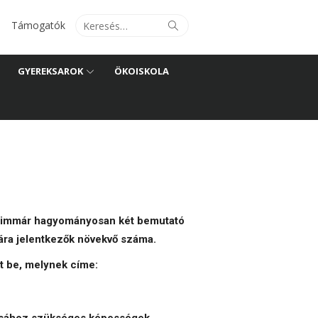
Search
Search
Támogatók
for:
GYEREKSAROK
ÖKOISKOLA
 immár hagyományosan két bemutató
sára jelentkezők növekvő száma.
t be, melynek címe: