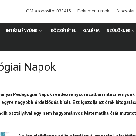
i
OM azonosító: 038415
Dokumentumok
Kapcsolat
ános
INTÉZMÉNYÜNK
KÖZZÉTÉTEL
GALÉRIA
SZÜLŐKNEK
ógiai Napok
bányai Pedagógiai Napok rendezvénysorozatban intézményünk
e egyre nagyobb érdeklődés kísér. Ezt igazolja az órák látogatá
dik osztályával egy nem hagyományos Matematika órát mutatot