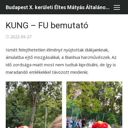
Skip
Budapest X. kerületi Éltes Mátyás Általános Iskola és Kollégium
to
content
KUNG – FU bemutató
Posted
2022-09-27
on
Ismét felejthetetlen élményt nyújtottak diákjainknak,
ámulatba ejtő mozgásukkal, a Bianhua harcművészek. Az
idő zordsága miatt most nem tudtuk kipróbálni, de így is
maradandó emlékekkel távozott mindenki.