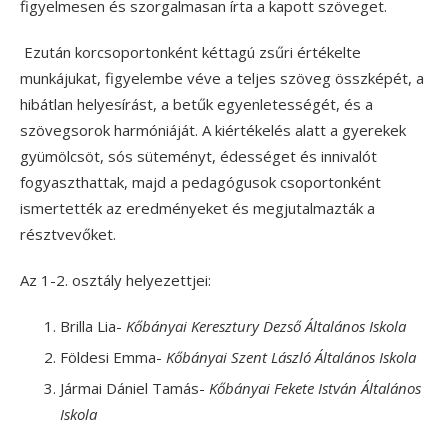
figyelmesen és szorgalmasan írta a kapott szöveget.
Ezután korcsoportonként kéttagú zsűri értékelte
munkájukat, figyelembe véve a teljes szöveg összképét, a
hibátlan helyesírást, a betűk egyenletességét, és a
szövegsorok harmóniáját. A kiértékelés alatt a gyerekek
gyümölcsöt, sós süteményt, édességet és innivalót
fogyaszthattak, majd a pedagógusok csoportonként
ismertették az eredményeket és megjutalmazták a
résztvevőket.
Az 1-2. osztály helyezettjei:
Brilla Lia-
Kőbányai
Keresztury Dezső Általános Iskola
Földesi Emma-
Kőbányai Szent László Általános Iskola
Jármai Dániel Tamás-
Kőbányai Fekete István Általános
Iskola